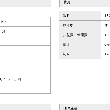
費用
賃料
15
上ビル
駐車場
無
５分
共益費・管理費
10
敷金
6
礼金
1
り１５日以内
適用業種