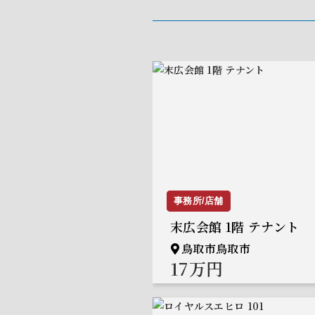
事務所/店舗
事務所/店舗
末広会館 1階 テナント
鳥取市鳥取市
17万円