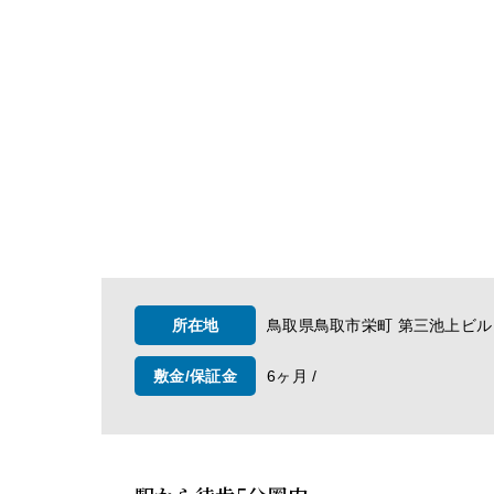
所在地
鳥取県鳥取市栄町 第三池上ビル
敷金/保証金
6ヶ月 /