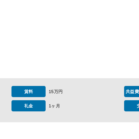
賃料
15万円
共益費
礼金
1ヶ月