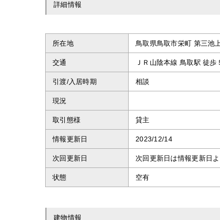
詳細情報
所在地
鳥取県鳥取市栄町 第三池
交通
ＪＲ山陰本線 鳥取駅 徒歩
引渡/入居時期
相談
現況
取引態様
貸主
情報更新日
2023/12/14
次回更新日
次回更新日は情報更新日よ
状態
空有
建物情報