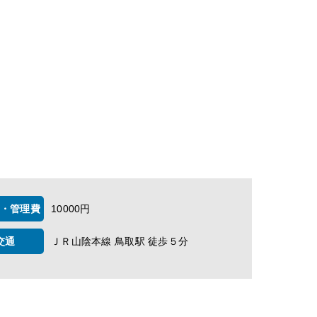
・管理費
10000円
交通
ＪＲ山陰本線 鳥取駅 徒歩５分